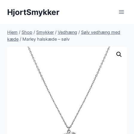
Fortsæt
HjortSmykker
til
indhold
Hjem
/
Shop
/
Smykker
/
Vedhæng
/
Sølv vedhæng med
kæde
/
Marley halskæde – sølv