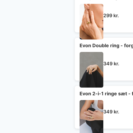
299
kr.
Evon Double ring - for
349
kr.
Evon 2-i-1 ringe sæt - 
349
kr.