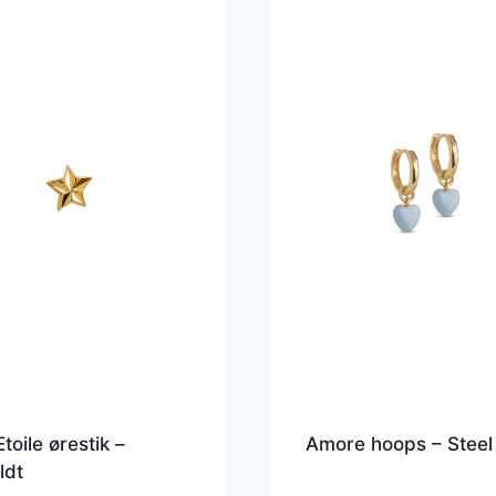
Etoile ørestik –
Amore hoops – Steel
ldt