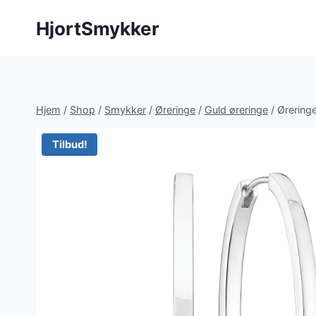
Fortsæt
HjortSmykker
til
indhold
Hjem
/
Shop
/
Smykker
/
Øreringe
/
Guld øreringe
/
Øreringe
Tilbud!