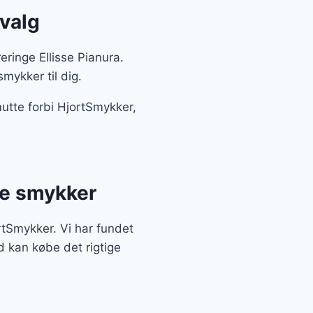
dvalg
ringe Ellisse Pianura.
mykker til dig.
mutte forbi HjortSmykker,
te smykker
rtSmykker. Vi har fundet
d kan købe det rigtige