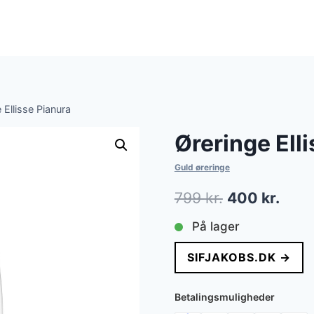
 Ellisse Pianura
Øreringe Ell
Guld øreringe
Den
Den
799
kr.
400
kr.
oprindelige
aktue
På lager
pris
pris
SIFJAKOBS.DK →
var:
er:
799 kr..
400 k
Betalingsmuligheder