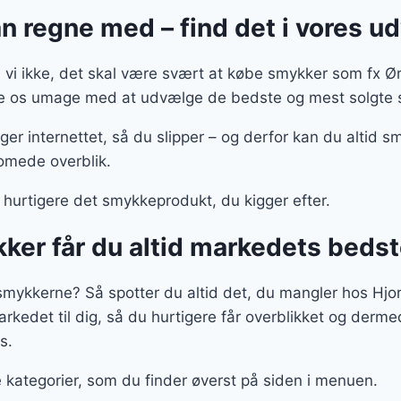
 regne med – find det i vores u
vi ikke, det skal være svært at købe smykker som fx Øre
øre os umage med at udvælge de bedste og mest solgte s
ger internettet, så du slipper – og derfor kan du altid s
romede overblik.
hurtigere det smykkeprodukt, du kigger efter.
ker får du altid markedets beds
 smykkerne? Så spotter du altid det, du mangler hos Hjo
edet til dig, så du hurtigere får overblikket og derme
s.
kategorier, som du finder øverst på siden i menuen.