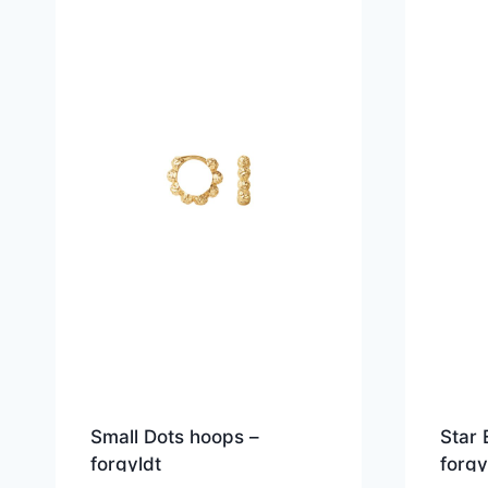
Small Dots hoops –
Star 
forgyldt
forgy