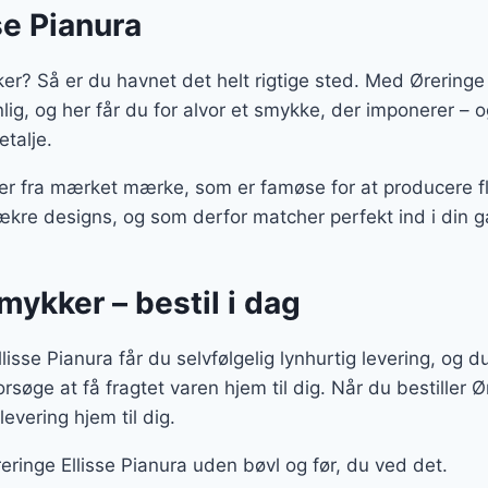
se Pianura
er? Så er du havnet det helt rigtige sted. Med Øreringe 
onlig, og her får du for alvor et smykke, der imponerer –
etalje.
 er fra mærket mærke, som er famøse for at producere f
ækre designs, og som derfor matcher perfekt ind i din 
smykker – bestil i dag
isse Pianura får du selvfølgelig lynhurtig levering, og du
orsøge at få fragtet varen hjem til dig. Når du bestiller Ø
levering hjem til dig.
reringe Ellisse Pianura uden bøvl og før, du ved det.