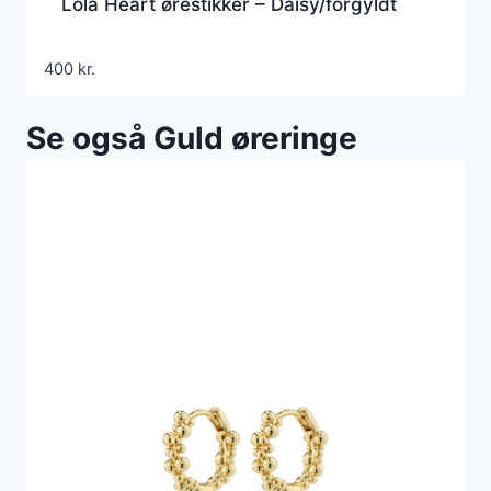
Lola Heart ørestikker – Daisy/forgyldt
400
kr.
Se også Guld øreringe