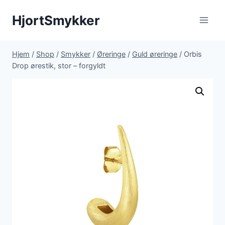
Fortsæt
HjortSmykker
til
indhold
Hjem
/
Shop
/
Smykker
/
Øreringe
/
Guld øreringe
/
Orbis
Drop ørestik, stor – forgyldt