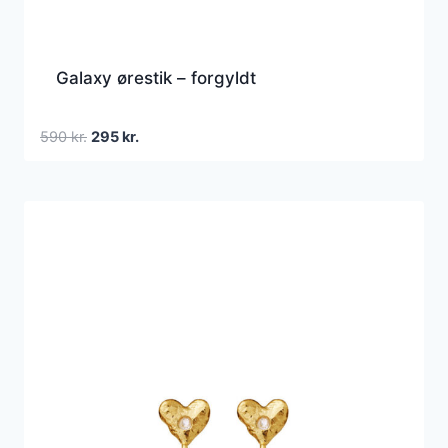
Galaxy ørestik – forgyldt
Den
Den
590
kr.
295
kr.
oprindelige
aktuelle
pris
pris
var:
er:
590 kr..
295 kr..