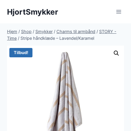
Fortsæt
HjortSmykker
til
indhold
Hjem
/
Shop
/
Smykker
/
Charms til armbånd
/
STORY -
Time
/
Stripe håndklæde – Lavendel/Karamel
Tilbud!