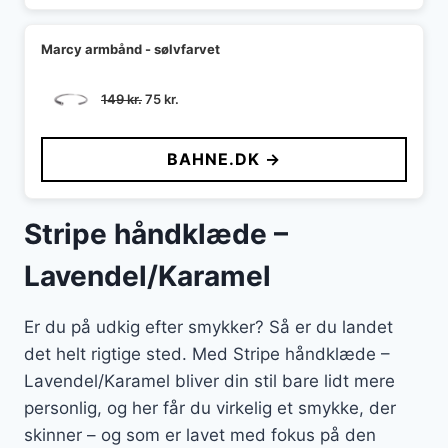
Marcy armbånd - sølvfarvet
Den
Den
149
kr.
75
kr.
oprindelige
aktuelle
pris
pris
BAHNE.DK →
var:
er:
149 kr..
75 kr..
Stripe håndklæde –
Lavendel/Karamel
Er du på udkig efter smykker? Så er du landet
det helt rigtige sted. Med Stripe håndklæde –
Lavendel/Karamel bliver din stil bare lidt mere
personlig, og her får du virkelig et smykke, der
skinner – og som er lavet med fokus på den