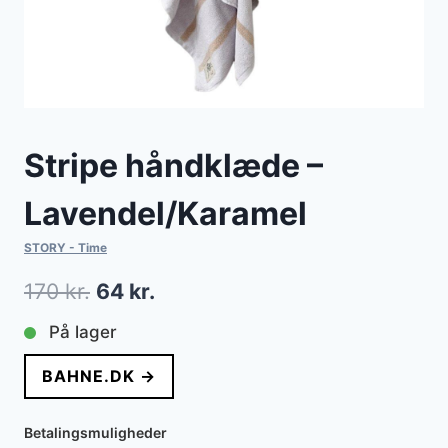
Stripe håndklæde –
Lavendel/Karamel
STORY - Time
Den
Den
170
kr.
64
kr.
oprindelige
aktuelle
På lager
pris
pris
BAHNE.DK →
var:
er:
170 kr..
64 kr..
Betalingsmuligheder