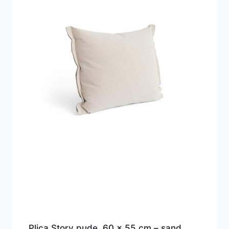
Plica Story pude, 60 x 55 cm – sand