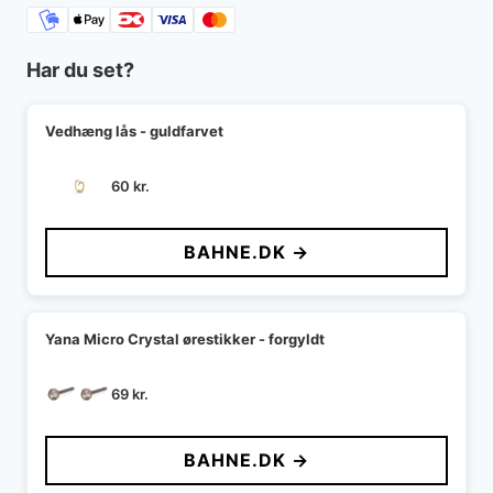
Har du set?
Vedhæng lås - guldfarvet
60
kr.
BAHNE.DK →
Yana Micro Crystal ørestikker - forgyldt
69
kr.
BAHNE.DK →