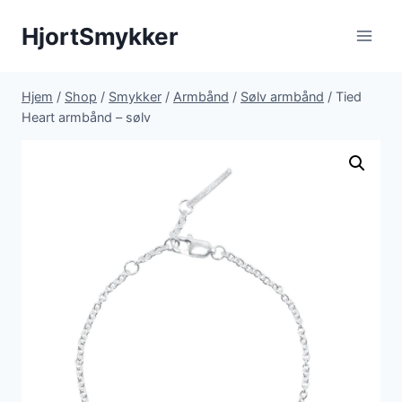
Fortsæt
HjortSmykker
til
indhold
Hjem
/
Shop
/
Smykker
/
Armbånd
/
Sølv armbånd
/
Tied
Heart armbånd – sølv