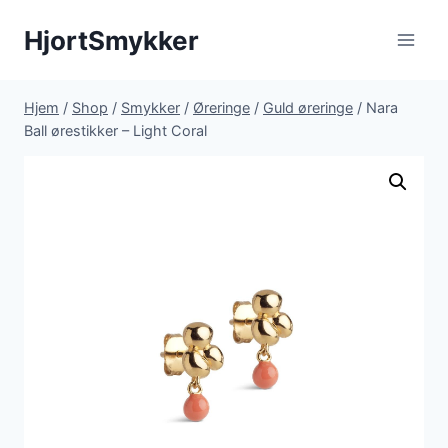
Fortsæt
HjortSmykker
til
indhold
Hjem
/
Shop
/
Smykker
/
Øreringe
/
Guld øreringe
/
Nara
Ball ørestikker – Light Coral