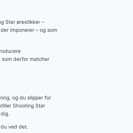
g Star ørestikker –
e, der imponerer – og som
producere
g som derfor matcher
ring, og du slipper for
tiller Shooting Star
 dig.
 du ved det.