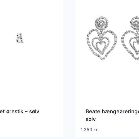
et ørestik – sølv
Beate hængeørering
sølv
1.250
kr.