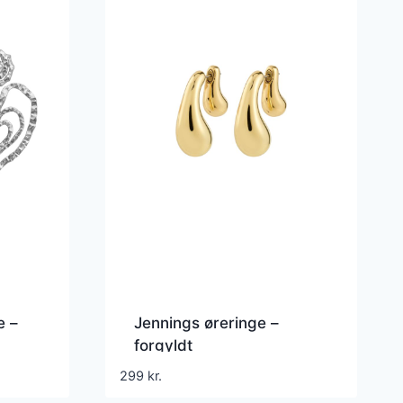
e –
Jennings øreringe –
forgyldt
299
kr.