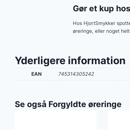
Gør et kup ho
Hos HjortSmykker spotte
øreringe, eller noget hel
Yderligere information
EAN
745314305242
Se også Forgyldte øreringe