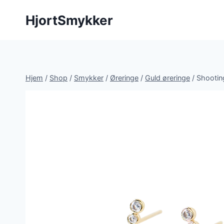
Fortsæt
HjortSmykker
til
indhold
Hjem
/
Shop
/
Smykker
/
Øreringe
/
Guld øreringe
/
Shooting