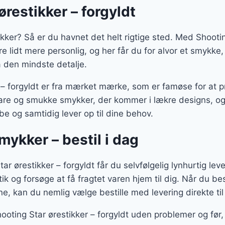
ørestikker – forgyldt
kker? Så er du havnet det helt rigtige sted. Med Shootin
bare lidt mere personlig, og her får du for alvor et smykk
å den mindste detalje.
r – forgyldt er fra mærket mærke, som er famøse for at 
bare og smukke smykker, der kommer i lækre designs, o
be og samtidig lever op til dine behov.
smykker – bestil i dag
r ørestikker – forgyldt får du selvfølgelig lynhurtig leve
tik og forsøge at få fragtet varen hjem til dig. Når du bes
ine, kan du nemlig vælge bestille med levering direkte til
hooting Star ørestikker – forgyldt uden problemer og før,