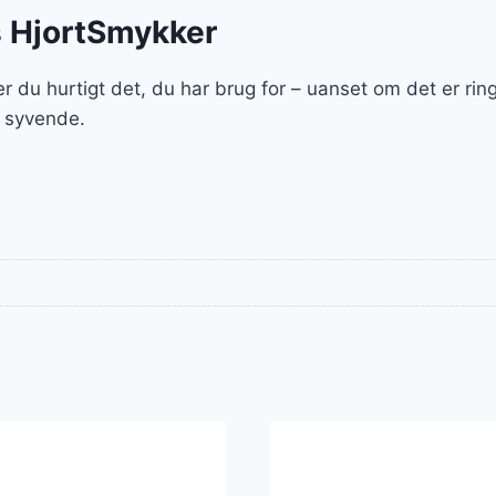
s HjortSmykker
r du hurtigt det, du har brug for – uanset om det er ri
t syvende.