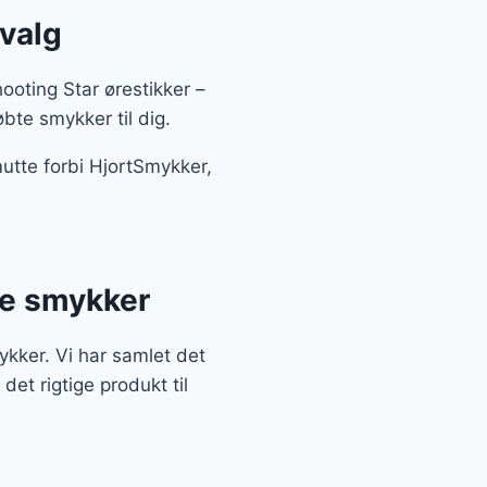
dvalg
oting Star ørestikker –
bte smykker til dig.
mutte forbi HjortSmykker,
te smykker
ykker. Vi har samlet det
det rigtige produkt til